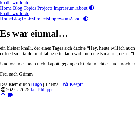
knallisworld.de
Home
Blog
Topics
Projects
Impressum
About
knallisworld.de
Home
Blog
Topics
Projects
Impressum
About
Es war einmal…
ein kleiner knalli, der eines Tages sich dachte “Hey, heute will ich au
er hielt sich tapfer und fabrizierte dann wohlauf eine Kreation, der er “
Und wenn es noch nicht kapott gegangen ist, dann lebt es auch noch h
Frei nach Grimm.
Realisiert durch
Hugo
| Thema -
KeepIt
2022 - 2026
Jan Philipp