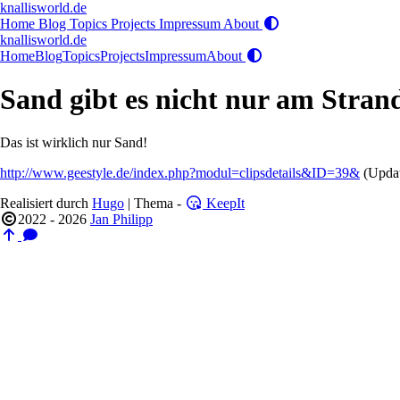
knallisworld.de
Home
Blog
Topics
Projects
Impressum
About
knallisworld.de
Home
Blog
Topics
Projects
Impressum
About
Sand gibt es nicht nur am Strand
Das ist wirklich nur Sand!
http://www.geestyle.de/index.php?modul=clipsdetails&ID=39&
(Updat
Realisiert durch
Hugo
| Thema -
KeepIt
2022 - 2026
Jan Philipp