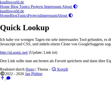
knallisworld.de
Home
Blog
Topics
Projects
Impressum
About
knallisworld.de
Home
Blog
Topics
Projects
Impressum
About
Quick Lookup
Ich habe vor wenigen Tagen ein sehr interessantes Tool gefunden, es dü
Javascript und CSS, und mittels einem Clone von GoogleSuggests sogar 
http://ql.aonic.net/
(Update: Link tot)
Den Link sollte man am besten als Favorit speichern und dann über Eig
Realisiert durch
Hugo
| Thema -
KeepIt
2022 - 2026
Jan Philipp