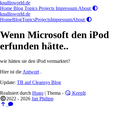
knallisworld.de
Home
Blog
Topics
Projects
Impressum
About
knallisworld.de
Home
Blog
Topics
Projects
Impressum
About
Wenn Microsoft den iPod
erfunden hätte..
wie hätten sie den iPod vermarktet?
Hier ist die
Antwort
.
Update:
TB auf Cleansys Blog
Realisiert durch
Hugo
| Thema -
KeepIt
2022 - 2026
Jan Philipp