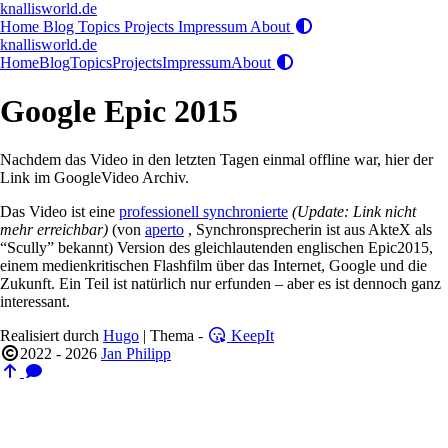
knallisworld.de
Home
Blog
Topics
Projects
Impressum
About
knallisworld.de
Home
Blog
Topics
Projects
Impressum
About
Google Epic 2015
Nachdem das Video in den letzten Tagen einmal offline war, hier der
Link im GoogleVideo Archiv.
Das Video ist eine
professionell synchronierte
(Update: Link nicht
mehr erreichbar)
(von
aperto
, Synchronsprecherin ist aus AkteX als
“Scully” bekannt) Version des gleichlautenden englischen Epic2015,
einem medienkritischen Flashfilm über das Internet, Google und die
Zukunft. Ein Teil ist natürlich nur erfunden – aber es ist dennoch ganz
interessant.
Realisiert durch
Hugo
| Thema -
KeepIt
2022 - 2026
Jan Philipp