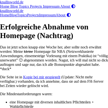
knallisworld.de
Home
Blog
Topics
Projects
Impressum
About
knallisworld.de
Home
Blog
Topics
Projects
Impressum
About
Erfolgreiche Abnahme von
Homepage (Nachtrag)
Das ist jetzt schon knapp eine Woche her, aber sollte noch erwähnt
werden: Meine
kleine
Homepage für NBA (Netzwerkbasierte
Anwendungen, einsemestrige Vorlesung mit einem Praktika) ist “völlig
unerwartet” 🙂 abgenommen worden. Nagut, ich will mal nicht so dick
auftragen und sage nur, das ich alle Bonuspunkte abgesahnt habe.
*duck*
Die Seite ist in
Kopie bei mir gespiegelt
(Update: Nicht mehr
verfügbar.) vorhanden, da ich annehme, dass sie auf dem FH-Server
bei Zeiten wieder gelöscht wird.
Die Mindestanforderungen waren:
eine Homepage mit diversen inhaltlichen Pflichtteilen +
Wahlpflichtteile