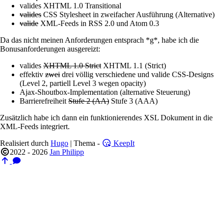
valides XHTML 1.0 Transitional
valides
CSS Stylesheet in zweifacher Ausführung (Alternative)
valide
XML-Feeds in RSS 2.0 und Atom 0.3
Da das nicht meinen Anforderungen entsprach *g*, habe ich die
Bonusanforderungen ausgereizt:
valides
XHTML 1.0 Strict
XHTML 1.1 (Strict)
effektiv
zwei
drei völlig verschiedene und valide CSS-Designs
(Level 2, partiell Level 3 wegen opacity)
Ajax-Shoutbox-Implementation (alternative Steuerung)
Barrierefreiheit
Stufe 2 (AA)
Stufe 3 (AAA)
Zusätzlich habe ich dann ein funktionierendes XSL Dokument in die
XML-Feeds integriert.
Realisiert durch
Hugo
| Thema -
KeepIt
2022 - 2026
Jan Philipp