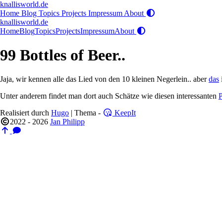
knallisworld.de
Home
Blog
Topics
Projects
Impressum
About
knallisworld.de
Home
Blog
Topics
Projects
Impressum
About
99 Bottles of Beer..
Jaja, wir kennen alle das Lied von den 10 kleinen Negerlein.. aber
das
Unter anderem findet man dort auch Schätze wie diesen interessanten
Realisiert durch
Hugo
| Thema -
KeepIt
2022 - 2026
Jan Philipp