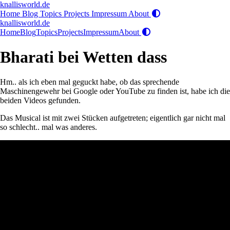
knallisworld.de
Home
Blog
Topics
Projects
Impressum
About
knallisworld.de
Home
Blog
Topics
Projects
Impressum
About
Bharati bei Wetten dass
Hm.. als ich eben mal geguckt habe, ob das sprechende
Maschinengewehr bei Google oder YouTube zu finden ist, habe ich die
beiden Videos gefunden.
Das Musical ist mit zwei Stücken aufgetreten; eigentlich gar nicht mal
so schlecht.. mal was anderes.