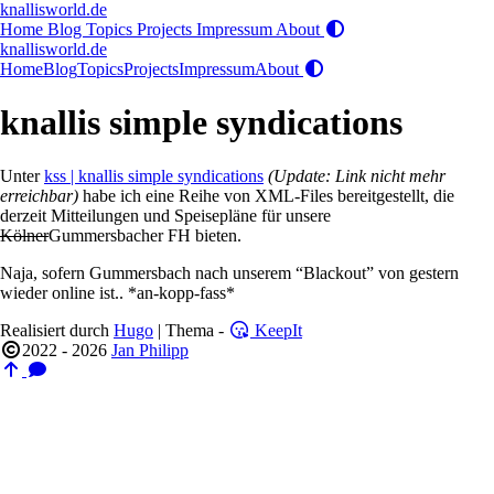
knallisworld.de
Home
Blog
Topics
Projects
Impressum
About
knallisworld.de
Home
Blog
Topics
Projects
Impressum
About
knallis simple syndications
Unter
kss | knallis simple syndications
(Update: Link nicht mehr
erreichbar)
habe ich eine Reihe von XML-Files bereitgestellt, die
derzeit Mitteilungen und Speisepläne für unsere
Kölner
Gummersbacher FH bieten.
Naja, sofern Gummersbach nach unserem “Blackout” von gestern
wieder online ist.. *an-kopp-fass*
Realisiert durch
Hugo
| Thema -
KeepIt
2022 - 2026
Jan Philipp