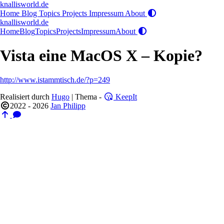
knallisworld.de
Home
Blog
Topics
Projects
Impressum
About
knallisworld.de
Home
Blog
Topics
Projects
Impressum
About
Vista eine MacOS X – Kopie?
http://www.istammtisch.de/?p=249
Realisiert durch
Hugo
| Thema -
KeepIt
2022 - 2026
Jan Philipp