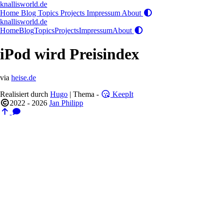
knallisworld.de
Home
Blog
Topics
Projects
Impressum
About
knallisworld.de
Home
Blog
Topics
Projects
Impressum
About
iPod wird Preisindex
via
heise.de
Realisiert durch
Hugo
| Thema -
KeepIt
2022 - 2026
Jan Philipp