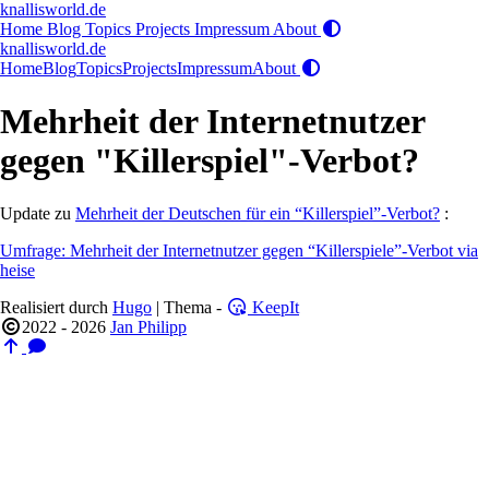
knallisworld.de
Home
Blog
Topics
Projects
Impressum
About
knallisworld.de
Home
Blog
Topics
Projects
Impressum
About
Mehrheit der Internetnutzer
gegen "Killerspiel"-Verbot?
Update zu
Mehrheit der Deutschen für ein “Killerspiel”-Verbot?
:
Umfrage: Mehrheit der Internetnutzer gegen “Killerspiele”-Verbot via
heise
Realisiert durch
Hugo
| Thema -
KeepIt
2022 - 2026
Jan Philipp