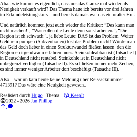
Aha.. wie kommt es eigentlich, dass uns das Ganze mal wieder als
Neuigkeit verkauft wird? Das Thema hatte ich bereits vor drei Jahren
im Erkundeleistungskurs – und bereits damals war das ein uralter Hut.
Und natürlich kommen jetzt auch wieder die Kritiker: “Das kann man
nicht machen!”, “Was sollen die Leute denn sonst arbeiten.”, “Die
Region ist eh schwach”.. ja liebe Leute: DAS ist das Problem. Weiter
Geld rein pumpen (Subventionen) löst das Problem nicht! Würde man
das Geld doch lieber in einen Strukturwandel fließen lassen, den die
Region eh irgendwann erfahren muss. Steinkohleabbau ist (Tatsache I)
in Deutschland nicht rentabel. Steinkohle ist in Deutschland nicht
unbegrenzt verfügbar (Tatsache II). Es schließen immer mehr Zechen,
es sind immer weniger Arbeiter dort beschäftigt (Tatsache III).
Also – warum kam heute keine Meldung über Reissacknummer
471391? Das wäre eine Neuigkeit gewesen..
Realisiert durch
Hugo
| Thema -
KeepIt
2022 - 2026
Jan Philipp