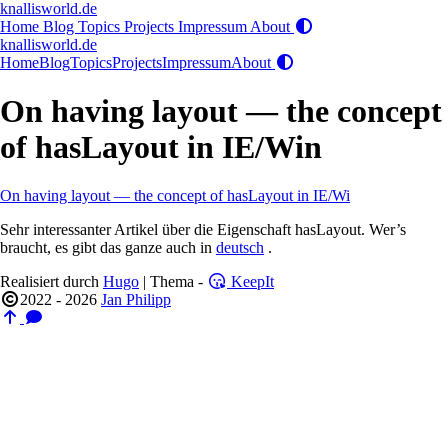
knallisworld.de
Home
Blog
Topics
Projects
Impressum
About
knallisworld.de
Home
Blog
Topics
Projects
Impressum
About
On having layout — the concept
of hasLayout in IE/Win
On having layout — the concept of hasLayout in IE/Wi
Sehr interessanter Artikel über die Eigenschaft hasLayout. Wer’s
braucht, es gibt das ganze auch in
deutsch
.
Realisiert durch
Hugo
| Thema -
KeepIt
2022 - 2026
Jan Philipp