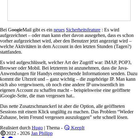
Bei G
oogle
Mail gibt es ein
neues
Sicherheitsfeature
: Es wird
aufgezeichnet – oder man kann eher davon ausegehen, dass es schon
vorher aufgezeichnet wird, aber den Benutzer jetzt angezeigt wird –
welche Aktivitäten in dem Account in den letzten Stunden (Tagen?)
stattfanden.
Es wird aufgeschlüsselt, welcher Art der Zugriff war: IMAP, POP3,
Browser oder Mobil. Bei letzterem ist anzunehmen, dass die Java-
Anwendungen für Handys entsprechende Informationen senden. Dazu
kommt die Uhrzeit und – ganz wichtig – die zugehörige IP. Man kann
sich also vergewissern, ob noch eine andere IP unwissentlich im
eigenen Account zu schaffen macht – beispielsweise eine geöffnete
iGoogle-Seite, die man vergessen hat..
Das nette Zusatzschmanckerl ist aber die Option, alle geöffneten
Sessions mit einem Klick ungültig zu machen. Das Problem “Wieder
Zuhause, beim Freund vergessen auszuloggen” sehr schnell lösen.
Realisiert durch
Hugo
| Thema -
KeepIt
2022 - 2026
Jan Philipp