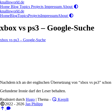
knallisworld.de
Home
Blog
Topics
Projects
Impressum
About
knallisworld.de
Home
Blog
Topics
Projects
Impressum
About
xbox vs ps3 – Google-Suche
xbox vs ps3 – Google-Suche
Nachdem ich an der englischen Übersetzung von “xbox vs ps3” schon ge
Gefundene Ironie darf der Leser behalten.
Realisiert durch
Hugo
| Thema -
KeepIt
2022 - 2026
Jan Philipp