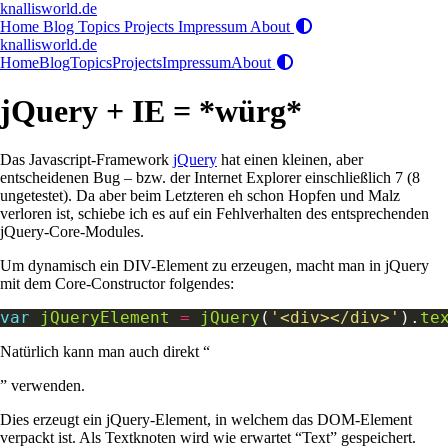
knallisworld.de
Home
Blog
Topics
Projects
Impressum
About
knallisworld.de
Home
Blog
Topics
Projects
Impressum
About
jQuery + IE = *würg*
Das Javascript-Framework
jQuery
hat einen kleinen, aber
entscheidenen Bug – bzw. der Internet Explorer einschließlich 7 (8
ungetestet). Da aber beim Letzteren eh schon Hopfen und Malz
verloren ist, schiebe ich es auf ein Fehlverhalten des entsprechenden
jQuery-Core-Modules.
Um dynamisch ein DIV-Element zu erzeugen, macht man in jQuery
mit dem Core-Constructor folgendes:
var
jQueryElement
=
jQuery
(
'<div></div>'
).
te
Natürlich kann man auch direkt “
” verwenden.
Dies erzeugt ein jQuery-Element, in welchem das DOM-Element
verpackt ist. Als Textknoten wird wie erwartet “Text” gespeichert.