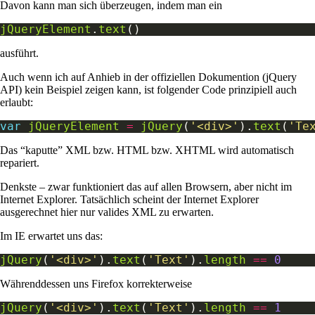
Davon kann man sich überzeugen, indem man ein
jQueryElement
.
text
ausführt.
Auch wenn ich auf Anhieb in der offiziellen Dokumention (jQuery
API) kein Beispiel zeigen kann, ist folgender Code prinzipiell auch
erlaubt:
var
jQueryElement
=
jQuery
(
'<div>'
).
text
(
'Te
Das “kaputte” XML bzw. HTML bzw. XHTML wird automatisch
repariert.
Denkste – zwar funktioniert das auf allen Browsern, aber nicht im
Internet Explorer. Tatsächlich scheint der Internet Explorer
ausgerechnet hier nur valides XML zu erwarten.
Im IE erwartet uns das:
jQuery
(
'<div>'
).
text
(
'Text'
).
length
==
0
Währenddessen uns Firefox korrekterweise
jQuery
(
'<div>'
).
text
(
'Text'
).
length
==
1