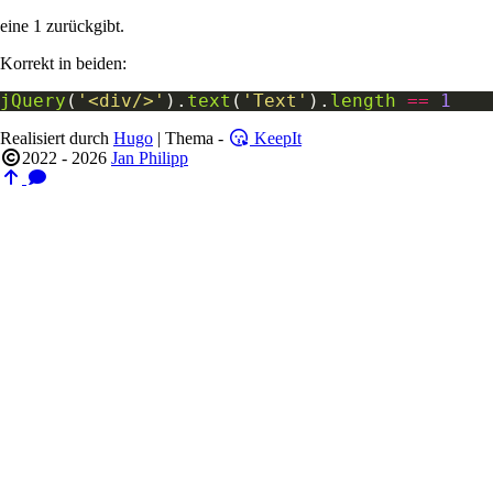
eine 1 zurückgibt.
Korrekt in beiden:
jQuery
(
'<div/>'
).
text
(
'Text'
).
length
==
1
Realisiert durch
Hugo
| Thema -
KeepIt
2022 - 2026
Jan Philipp