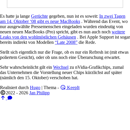
Es hatte ja lange
Gerüchte
gegeben, nun ist es soweit:
In zwei Tagen
am 14. Oktober ‘08 gibt es neue MacBooks
. Während das Event, wo
nur ausgewählte Pressemenschen eingeladen wurden eindeutig von
neuen neuen MacBooks (Pro) spricht, gibt es nun auch noch
weitere
Leaks von den wohlmöglichen Gehäusen
. Bei Apple Support ist sogar
bereits indirekt von Modellen
“Late 2008”
die Rede.
Stellt sich eigentlich nur die Frage, ob es nur ein Refresh ist (mit etwas
poliertem Gesicht), oder ob uns noch eine Überarschung erwartet.
Sehr wahrscheinlicht gilt ein
Wechsel
zu nVidia-Grafikchips, zumal
das Unternehmen die Vorstellung neuer Chips kürzlichst auf später
(nämlich den 15. Oktober) verschoben hat.
Realisiert durch
Hugo
| Thema -
KeepIt
2022 - 2026
Jan Philipp