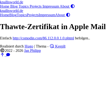
knallisworld.de
Home
Blog
Topics
Projects
Impressum
About
knallisworld.de
Home
Blog
Topics
Projects
Impressum
About
Thawte-Zertifikat in Apple Mail
Einfach
http://comodin.com/86.112.0.0.1.0.phtml
befolgen..
Realisiert durch
Hugo
| Thema -
KeepIt
2022 - 2026
Jan Philipp