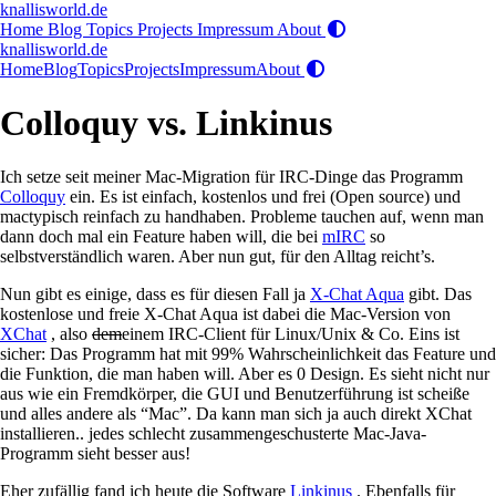
knallisworld.de
Home
Blog
Topics
Projects
Impressum
About
knallisworld.de
Home
Blog
Topics
Projects
Impressum
About
Colloquy vs. Linkinus
Ich setze seit meiner Mac-Migration für IRC-Dinge das Programm
Colloquy
ein. Es ist einfach, kostenlos und frei (Open source) und
mactypisch reinfach zu handhaben. Probleme tauchen auf, wenn man
dann doch mal ein Feature haben will, die bei
mIRC
so
selbstverständlich waren. Aber nun gut, für den Alltag reicht’s.
Nun gibt es einige, dass es für diesen Fall ja
X-Chat Aqua
gibt. Das
kostenlose und freie X-Chat Aqua ist dabei die Mac-Version von
XChat
, also
dem
einem IRC-Client für Linux/Unix & Co. Eins ist
sicher: Das Programm hat mit 99% Wahrscheinlichkeit das Feature und
die Funktion, die man haben will. Aber es 0 Design. Es sieht nicht nur
aus wie ein Fremdkörper, die GUI und Benutzerführung ist scheiße
und alles andere als “Mac”. Da kann man sich ja auch direkt XChat
installieren.. jedes schlecht zusammengeschusterte Mac-Java-
Programm sieht besser aus!
Eher zufällig fand ich heute die Software
Linkinus
. Ebenfalls für