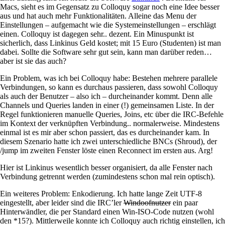
Macs, sieht es im Gegensatz zu Colloquy sogar noch eine Idee besser
aus und hat auch mehr Funktionalitäten. Alleine das Menu der
Einstellungen – aufgemacht wie die Systemeinstellungen – erschlägt
einen. Colloquy ist dagegen sehr.. dezent. Ein Minuspunkt ist
sicherlich, dass Linkinus Geld kostet; mit 15 Euro (Studenten) ist man
dabei. Sollte die Software sehr gut sein, kann man darüber reden…
aber ist sie das auch?
Ein Problem, was ich bei Colloquy habe: Bestehen mehrere parallele
Verbindungen, so kann es durchaus passieren, dass sowohl Colloquy
als auch der Benutzer – also ich – durcheinander kommt. Denn alle
Channels und Queries landen in einer (!) gemeinsamen Liste. In der
Regel funktionieren manuelle Queries, Joins, etc über die IRC-Befehle
im Kontext der verknüpften Verbindung.. normalerweise. Mindestens
einmal ist es mir aber schon passiert, das es durcheinander kam. In
diesem Szenario hatte ich zwei unterschiedliche BNCs (Shroud), der
/jump im zweiten Fenster löste einen Reconnect im ersten aus. Arg!
Hier ist Linkinus wesentlich besser organisiert, da alle Fenster nach
Verbindung getrennt werden (zumindestens schon mal rein optisch).
Ein weiteres Problem: Enkodierung. Ich hatte lange Zeit UTF-8
eingestellt, aber leider sind die IRC’ler
Windoofnutzer
ein paar
Hinterwändler, die per Standard einen Win-ISO-Code nutzen (wohl
den *15?). Mittlerweile konnte ich Colloquy auch richtig einstellen, ich