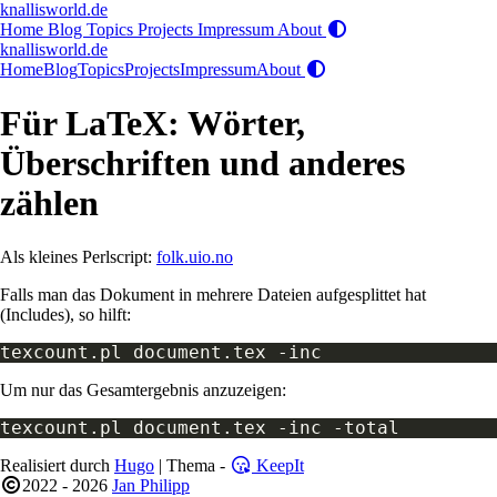
knallisworld.de
Home
Blog
Topics
Projects
Impressum
About
knallisworld.de
Home
Blog
Topics
Projects
Impressum
About
Für LaTeX: Wörter,
Überschriften und anderes
zählen
Als kleines Perlscript:
folk.uio.no
Falls man das Dokument in mehrere Dateien aufgesplittet hat
(Includes), so hilft:
Um nur das Gesamtergebnis anzuzeigen:
Realisiert durch
Hugo
| Thema -
KeepIt
2022 - 2026
Jan Philipp