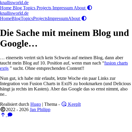
knallisworld.de
Home
Blog
Topics
Projects
Impressum
About
knallisworld.de
Home
Blog
Topics
Projects
Impressum
About
Die Sache mit meinem Blog und
Google…
… einerseits verirrt sich kein Schwein auf meinen Blog, dann aber
taucht mein Blog auf 10. Position auf, wenn man nach “
fusion charts
extjs
” sucht. Ohne entsprechenden Content!!
Nun gut, ich habe mir erlaubt, letzte Woche ein paar Links zur
Integration von Fusion Charts in ExtJS zu bookmarken (und Delicious
hängt ja rechts im Kasten). Aber das Google das so ernst nimmt, also
ne..
Realisiert durch
Hugo
| Thema -
KeepIt
2022 - 2026
Jan Philipp