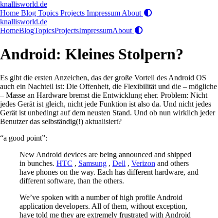
knallisworld.de
Home
Blog
Topics
Projects
Impressum
About
knallisworld.de
Home
Blog
Topics
Projects
Impressum
About
Android: Kleines Stolpern?
Es gibt die ersten Anzeichen, das der große Vorteil des Android OS
auch ein Nachteil ist: Die Offenheit, die Flexibilität und die – mögliche
– Masse an Hardware bremst die Entwicklung eher. Problem: Nicht
jedes Gerät ist gleich, nicht jede Funktion ist also da. Und nicht jedes
Gerät ist unbedingt auf dem neusten Stand. Und ob nun wirklich jeder
Benutzer das selbständig(!) aktualisiert?
“a good point”:
New Android devices are being announced and shipped
in bunches.
HTC
,
Samsung
,
Dell
,
Verizon
and others
have phones on the way. Each has different hardware, and
different software, than the others.
We’ve spoken with a number of high profile Android
application developers. All of them, without exception,
have told me they are extremely frustrated with Android