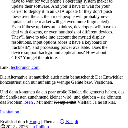
have to wait for your phone’s operating system maker to
update their software. And you’ll have to wait for your
carrier to deploy it in an OTA update (if they don’t push
these over the air, then most people will probably never
update and the market will get even more fragmented).
Even if these updates are painless, developers will have to
deal with dozens, or even hundreds, of different devices.
They’ll have to take into account the myriad display
resolutions, input options (does it have a keyboard or
trackball?), and processing power available. Does the
device support background applications? How about
GPS? You get the picture.
Link:
techcrunch.com
Die Alternative ist natürlich auch nicht berauschend: Der Entwickler
konzentriert sich nur auf einige wenige Geräte bzw. Versionen.
Und dann kommen da ein paar große Kinder, die gemerkt haben, das
ihr Sandkasten zunehmend kleiner wird, und glauben – sie könnten
das Problem
lösen
. Mit mehr
Komplexität
Vielfalt. Ja ne ist klar.
Inspiration
Realisiert durch
Hugo
| Thema -
KeepIt
2022 - 2026
Jan Philipp