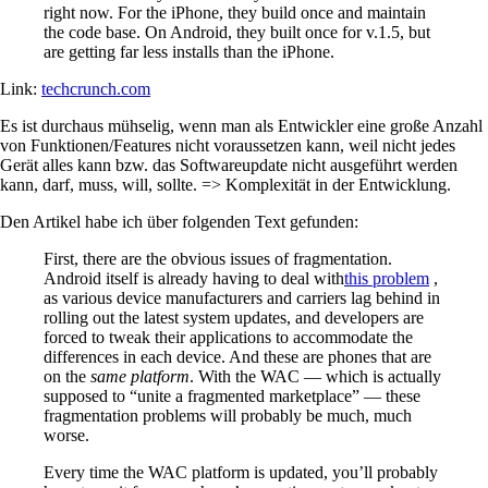
right now. For the iPhone, they build once and maintain
the code base. On Android, they built once for v.1.5, but
are getting far less installs than the iPhone.
Link:
techcrunch.com
Es ist durchaus mühselig, wenn man als Entwickler eine große Anzahl
von Funktionen/Features nicht voraussetzen kann, weil nicht jedes
Gerät alles kann bzw. das Softwareupdate nicht ausgeführt werden
kann, darf, muss, will, sollte. => Komplexität in der Entwicklung.
Den Artikel habe ich über folgenden Text gefunden:
First, there are the obvious issues of fragmentation.
Android itself is already having to deal with
this problem
,
as various device manufacturers and carriers lag behind in
rolling out the latest system updates, and developers are
forced to tweak their applications to accommodate the
differences in each device. And these are phones that are
on the
same platform
. With the WAC — which is actually
supposed to “unite a fragmented marketplace” — these
fragmentation problems will probably be much, much
worse.
Every time the WAC platform is updated, you’ll probably