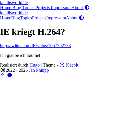
knallisworld.de
Home
Blog
Topics
Projects
Impressum
About
knallisworld.de
Home
Blog
Topics
Projects
Impressum
About
IE kriegt H.264?
http://twitter.com/IE/status/1057792733
Ich glaube ich träume!
Realisiert durch
Hugo
| Thema -
KeepIt
2022 - 2026
Jan Philipp