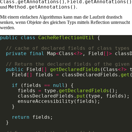
Class.getAnnotations()
Field.getAnnotations()
,
Method.getAnnotations()
und
.
Mit einem einfachen Algorithmus kann man die Laufzeit drastisch
senken, wenn Objekte des gleichen Typs mittels Reflection untersucht
werden.
public
class
CacheReflectionUtil
// cache of declared fields of class types
private
final
 Map
<
Class
<?>
, Field
[]>
 class
// Return the declared fields of the given
public
 Field
[]
getDeclaredFields
(Class
<?>
    Field
[]
 fields 
=
 classDeclaredFields.
get
if
 (fields 
==
null
      fields 
=
 type.
getDeclaredFields
      classDeclaredFields.
put
return