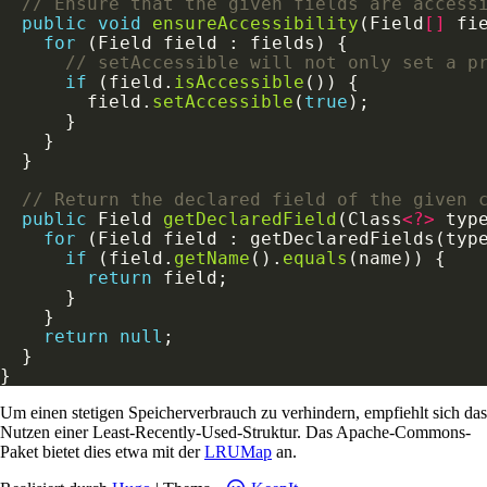
// Ensure that the given fields are access
public
void
ensureAccessibility
(Field
[]
for
// setAccessible will not only set a p
if
 (field.
isAccessible
        field.
setAccessible
(
true
// Return the declared field of the given 
public
 Field 
getDeclaredField
(Class
<?>
for
if
 (field.
getName
().
equals
return
return
null
Um einen stetigen Speicherverbrauch zu verhindern, empfiehlt sich das
Nutzen einer Least-Recently-Used-Struktur. Das Apache-Commons-
Paket bietet dies etwa mit der
LRUMap
an.