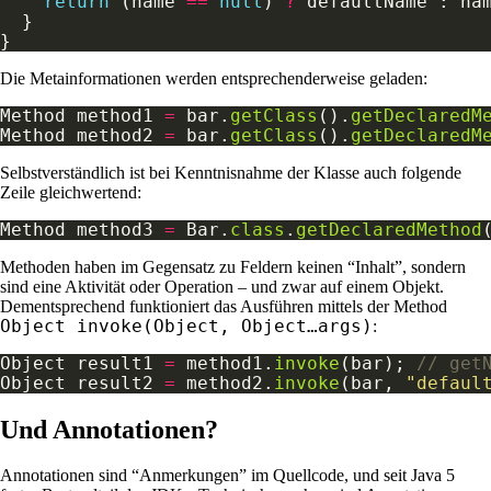
return
 (name 
==
null
) 
?
Die Metainformationen werden entsprechenderweise geladen:
Method method1 
=
 bar.
getClass
().
getDeclaredM
Method method2 
=
 bar.
getClass
().
getDeclaredM
Selbstverständlich ist bei Kenntnisnahme der Klasse auch folgende
Zeile gleichwertend:
Method method3 
=
 Bar.
class
.
getDeclaredMethod
Methoden haben im Gegensatz zu Feldern keinen “Inhalt”, sondern
sind eine Aktivität oder Operation – und zwar auf einem Objekt.
Dementsprechend funktioniert das Ausführen mittels der Method
Object invoke(Object, Object…args)
:
Object result1 
=
 method1.
invoke
(bar); 
// get
Object result2 
=
 method2.
invoke
(bar, 
"defaul
Und Annotationen?
Annotationen sind “Anmerkungen” im Quellcode, und seit Java 5