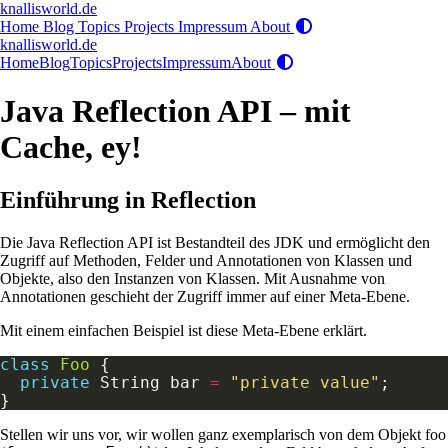
knallisworld.de
Home
Blog
Topics
Projects
Impressum
About
knallisworld.de
Home
Blog
Topics
Projects
Impressum
About
Java Reflection API – mit
Cache, ey!
Einführung in Reflection
Die Java Reflection API ist Bestandteil des JDK und ermöglicht den
Zugriff auf Methoden, Felder und Annotationen von Klassen und
Objekte, also den Instanzen von Klassen. Mit Ausnahme von
Annotationen geschieht der Zugriff immer auf einer Meta-Ebene.
Mit einem einfachen Beispiel ist diese Meta-Ebene erklärt.
class
Foo
private
 String bar 
=
"private value"
Stellen wir uns vor, wir wollen ganz exemplarisch von dem Objekt foo