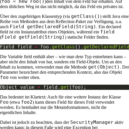
foo = new Foo()
(
)den Inhalt von dem Feld bar erhalten. Auf
dem üblichen Weg ist das nicht möglich, da das Feld ein privates ist.
getClass()
Über den zugehörigen Klassentyp (via
) stellt Java eine
Reihe von Methoden aus dem Reflection-Paket zur Verfügung, u.a.
Field getDeclaredField(String)
auch
. Ein declared
field
field ist ein Instanzattribut eines Objektes, während ein
Field getField(String)
(
) statische Felder finden.
Field field 
=
 foo.
getClass
().
getDeclaredFiel
Die Variable field enthält aber – wie man dem Typ entnehmen kann –
aber nicht den Inhalt von bar, sondern ein Field-Objekt. Um an den
get(Object)
Inhalt zu kommen, verwendet man die Methode
. Der
Parameter bezeichnet den entsprechenden Kontext, also das Objekt
foo
von weiter oben.
Object value 
=
 field.
get
Das bedeutet im Klartext: Auch für eine weitere Instanz der Klasse
Foo
foo2
(etwa
) kann dieses Field für dieses Feld verwendet
werden. Es beinhaltet nur die Metainformationen, nicht die
eigentlichen Inhalte.
SecurityManager
Dabei ist jedoch zu beachten, dass der
aktiv
werden kann; in diesem Falle wird eine Exception bei