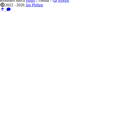
Realisiert durch
Hugo
| Thema -
KeepIt
2022 - 2026
Jan Philipp