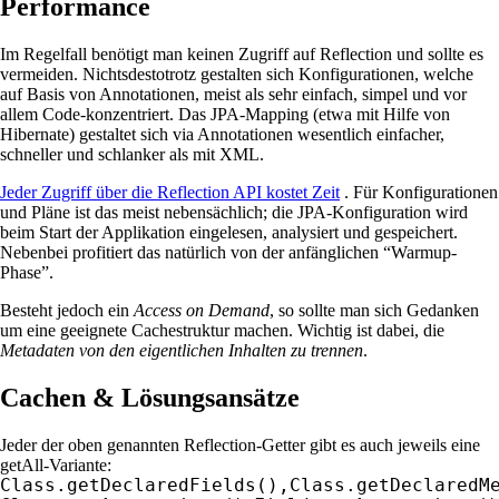
Performance
Im Regelfall benötigt man keinen Zugriff auf Reflection und sollte es
vermeiden. Nichtsdestotrotz gestalten sich Konfigurationen, welche
auf Basis von Annotationen, meist als sehr einfach, simpel und vor
allem Code-konzentriert. Das JPA-Mapping (etwa mit Hilfe von
Hibernate) gestaltet sich via Annotationen wesentlich einfacher,
schneller und schlanker als mit XML.
Jeder Zugriff über die Reflection API kostet Zeit
. Für Konfigurationen
und Pläne ist das meist nebensächlich; die JPA-Konfiguration wird
beim Start der Applikation eingelesen, analysiert und gespeichert.
Nebenbei profitiert das natürlich von der anfänglichen “Warmup-
Phase”.
Besteht jedoch ein
Access on Demand
, so sollte man sich Gedanken
um eine geeignete Cachestruktur machen. Wichtig ist dabei, die
Metadaten von den eigentlichen Inhalten zu trennen
.
Cachen & Lösungsansätze
Jeder der oben genannten Reflection-Getter gibt es auch jeweils eine
getAll-Variante:
Class.getDeclaredFields(),Class.getDeclaredM