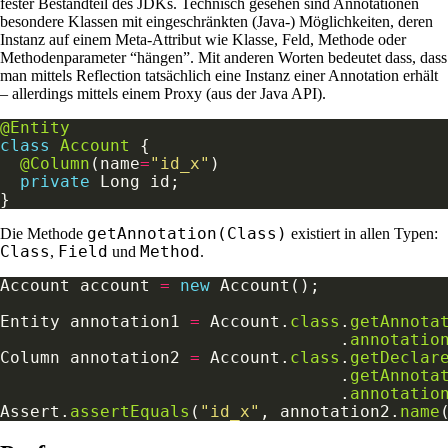
fester Bestandteil des JDKs. Technisch gesehen sind Annotationen
besondere Klassen mit eingeschränkten (Java-) Möglichkeiten, deren
Instanz auf einem Meta-Attribut wie Klasse, Feld, Methode oder
Methodenparameter “hängen”. Mit anderen Worten bedeutet dass, dass
man mittels Reflection tatsächlich eine Instanz einer Annotation erhält
– allerdings mittels einem Proxy (aus der Java API).
@Entity
class
Account
@Column
(name
=
"id_x"
private
getAnnotation(Class)
Die Methode
existiert in allen Typen:
Class
Field
Method
,
und
.
Account account 
=
new
Entity annotation1 
=
 Account.
class
.
getAnnota
                                  .
annotatio
Column annotation2 
=
 Account.
class
.
getDeclar
                                  .
getAnnota
                                  .
annotatio
Assert.
assertEquals
(
"id_x"
, annotation2.
name