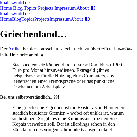
knallisworld.de
Home
Blog
Topics
Projects
Impressum
About
knallisworld.de
Home
Blog
Topics
Projects
Impressum
About
Griechenland…
Der
Artikel
bei der tagesschau ist echt nicht zu übertreffen. Un-mög-
lich! Beispiele gefällig?
Staatsbedienstete können durch diverse Boni bis zu 1300
Euro pro Monat hinzuverdienen. Extrageld gibt es
beispielsweise für die Nutzung eines Computers, das
Beherrschen einer Fremdsprache oder das pünktliche
Erscheinen am Arbeitsplatz.
Bei uns selbstverständlich.. ??!
Eine griechische Eigenheit ist die Existenz von Hunderten
staatlich berufener Gremien – wobei oft unklar ist, warum
sie bestehen. So gibt es eine Kommission, die den See
Kopais verwalten soll. Der ist allerdings schon in den
30er-Jahren des vorigen Jahrhunderts ausgetrocknet.