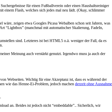
 Suchergebnisse für einen Fußballverein oder einen Haushaltsreiniger
it einem Flash, welches sich jedes mal neu lädt. (Okay, schlimmer
piel wäre, zeigen etwa Googles Picasa Webalben schon seit Jahren, was
e Art “Lightbox” (manchmal mit automatischer Skalierung, FadeIn,
mstellen sind. Letzteres ist bei HTML5 o.ä. weniger der Fall, da es
n.
meiner Meinung auch verstärkt genutzt. Irgendwo muss ja auch der
von Webseiten. Wichtig für eine Akzeptanz ist, dass es während der
isschen wie das Henne-Ei-Problem, jedoch machen
derzeit ohne Ausnahme
.
load an. Beides ist jedoch nicht “embeddable”.. Sicherlich, wir