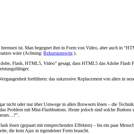
remsen ist. Man begegnet ihm in Form von Video, aber auch in “HTML
bsatzes wäre (Achtung:
Rekursionswitz
).
Adobe, Flash, HTML5, Video” gesagt, dass HTML5 das Adobe Flash For
Leistungsfähiger.
 Vergangenheit fortführen: das sukzessive Replacement von alten in ne
ar nicht oder nur über Umwege in allen Browsern lösen – die Technike
r das Problem mit Mini-Flashbuttons. Heute jedoch sind solche Buttons
“Warum…?”.
 Flash lösen (gepaart mit entsprechenden Effekten) – bis ein paar Mens
te, die kein Ajax in irgendeiner Form braucht.