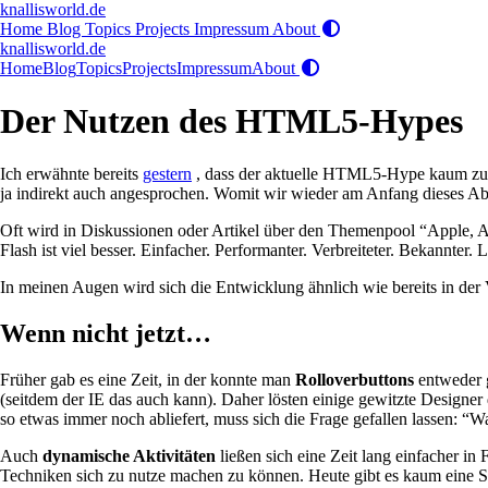
knallisworld.de
Home
Blog
Topics
Projects
Impressum
About
knallisworld.de
Home
Blog
Topics
Projects
Impressum
About
Der Nutzen des HTML5-Hypes
Ich erwähnte bereits
gestern
, dass der aktuelle HTML5-Hype kaum zu b
ja indirekt auch angesprochen. Womit wir wieder am Anfang dieses A
Oft wird in Diskussionen oder Artikel über den Themenpool “Apple, 
Flash ist viel besser. Einfacher. Performanter. Verbreiteter. Bekannter. 
In meinen Augen wird sich die Entwicklung ähnlich wie bereits in der
Wenn nicht jetzt…
Früher gab es eine Zeit, in der konnte man
Rolloverbuttons
entweder g
(seitdem der IE das auch kann). Daher lösten einige gewitzte Designe
so etwas immer noch abliefert, muss sich die Frage gefallen lassen: 
Auch
dynamische Aktivitäten
ließen sich eine Zeit lang einfacher in
Techniken sich zu nutze machen zu können. Heute gibt es kaum eine Sei