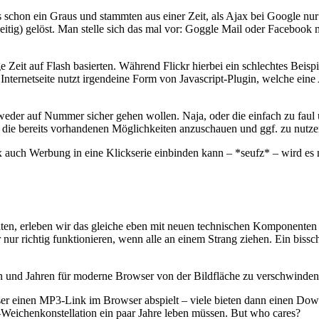
 schon ein Graus und stammten aus einer Zeit, als Ajax bei Google nur
tig) gelöst. Man stelle sich das mal vor: Goggle Mail oder Facebook m
ge Zeit auf Flash basierten. Während Flickr hierbei ein schlechtes Beis
Internetseite nutzt irgendeine Form von Javascript-Plugin, welche ein
eder auf Nummer sicher gehen wollen. Naja, oder die einfach zu faul u
t, die bereits vorhandenen Möglichkeiten anzuschauen und ggf. zu nutze
 auch Werbung in eine Klickserie einbinden kann – *seufz* – wird es 
ten, erleben wir das gleiche eben mit neuen technischen Komponenten 
er nur richtig funktionieren, wenn alle an einem Strang ziehen. Ein b
und Jahren für moderne Browser von der Bildfläche zu verschwinden
wser einen MP3-Link im Browser abspielt – viele bieten dann einen Down
chenkonstellation ein paar Jahre leben müssen. But who cares?