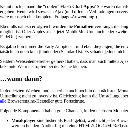
Kennt noch jemand die “coolen”
Flash-Chat-Apps
? Sie waren damals
ergaben. Heute wird sowas in Ajax (und offenen Verbindungen serversei
wäre nur noch eine komplette Fullpage-Anwendung.)
Ebenfalls nahezu erfolgreich wurden die
Fotoalben
verdrängt, die lan
möglich ist. Oder Apples .mac, jetzt MobileMe. Und auch jeder zweite 
FadeOut) zaubert.
Es gab schon immer die Early Adopters – und eben diejenigen, die entw
tatsächlich noch kein (bindender) Standard ist. Es schadet jedoch nich
Seitdem Webseitenbetreiber gemerkt haben, dass man auch mittels Ajax
bekannte Wermutstropfen bei der Sache bleiben.
…wann dann?
In den letzten Wochen, und sicherlich auch noch in den nächsten Mona
Umstellung nicht zu inversiv ist. Gleichzeitig kann die Umstellung ab
alle
Browserengine-Hersteller gute Fortschritte.
Folgende Komponenten haben gute Chancen, in den nächsten Monaten 
Musikplayer
sind bisher als Flash gelöst, weil nicht jeder Bro
werden bei dem Audio-Tag mit einer HTML5-OGG/MP3/Flash-Wei