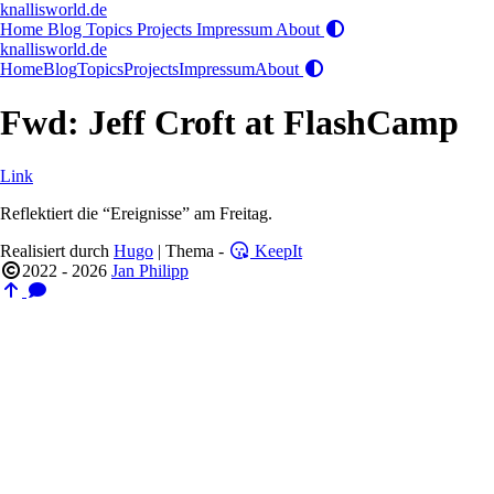
knallisworld.de
Home
Blog
Topics
Projects
Impressum
About
knallisworld.de
Home
Blog
Topics
Projects
Impressum
About
Fwd: Jeff Croft at FlashCamp
Link
Reflektiert die “Ereignisse” am Freitag.
Realisiert durch
Hugo
| Thema -
KeepIt
2022 - 2026
Jan Philipp