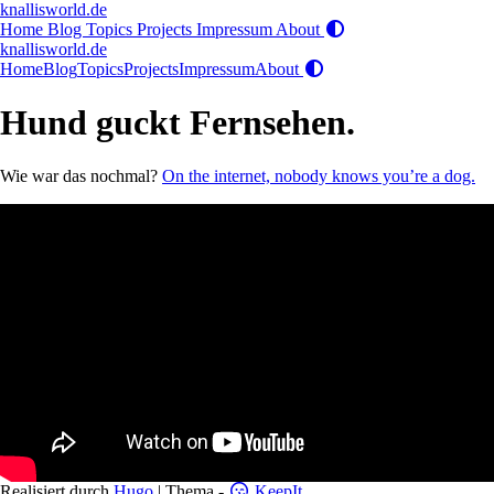
knallisworld.de
Home
Blog
Topics
Projects
Impressum
About
knallisworld.de
Home
Blog
Topics
Projects
Impressum
About
Hund guckt Fernsehen.
Wie war das nochmal?
On the internet, nobody knows you’re a dog.
Realisiert durch
Hugo
| Thema -
KeepIt