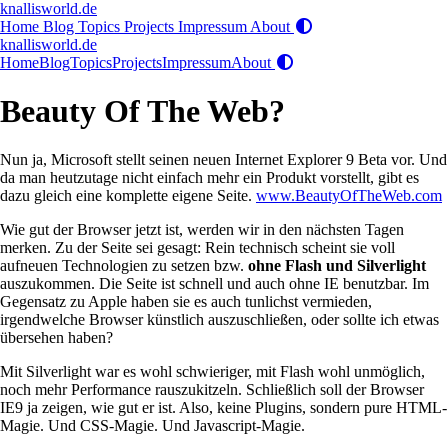
knallisworld.de
Home
Blog
Topics
Projects
Impressum
About
knallisworld.de
Home
Blog
Topics
Projects
Impressum
About
Beauty Of The Web?
Nun ja, Microsoft stellt seinen neuen Internet Explorer 9 Beta vor. Und
da man heutzutage nicht einfach mehr ein Produkt vorstellt, gibt es
dazu gleich eine komplette eigene Seite.
www.BeautyOfTheWeb.com
Wie gut der Browser jetzt ist, werden wir in den nächsten Tagen
merken. Zu der Seite sei gesagt: Rein technisch scheint sie voll
aufneuen Technologien zu setzen bzw.
ohne Flash und Silverlight
auszukommen. Die Seite ist schnell und auch ohne IE benutzbar. Im
Gegensatz zu Apple haben sie es auch tunlichst vermieden,
irgendwelche Browser künstlich auszuschließen, oder sollte ich etwas
übersehen haben?
Mit Silverlight war es wohl schwieriger, mit Flash wohl unmöglich,
noch mehr Performance rauszukitzeln. Schließlich soll der Browser
IE9 ja zeigen, wie gut er ist. Also, keine Plugins, sondern pure HTML-
Magie. Und CSS-Magie. Und Javascript-Magie.