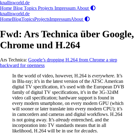
knallisworld.de
Home
Blog
Topics
Projects
Impressum
About
knallisworld.de
Home
Blog
Topics
Projects
Impressum
About
Fwd: Ars Technica über Google,
Chrome und H.264
Ars Technica:
Google’s dropping H.264 from Chrome a step
backward for openness
In the world of video, however, H.264 is
everywhere
. It’s
in Blu-ray; it’s in the latest version of the ATSC American
digital TV specification, it’s used with the European DVB
family of digital TV specifications, it’s in the 3G-324M
video call specification; hardware support is found in
every modern smartphone, on every modern GPU (which
will sooner or later translate into every modern CPU); it’s
in camcorders and cameras and digital workflows. H.264
is not going away. It’s
already
entrenched, and the
incorporation into TV standards means that in all
likelihood, H.264 will be in use for
decades
.