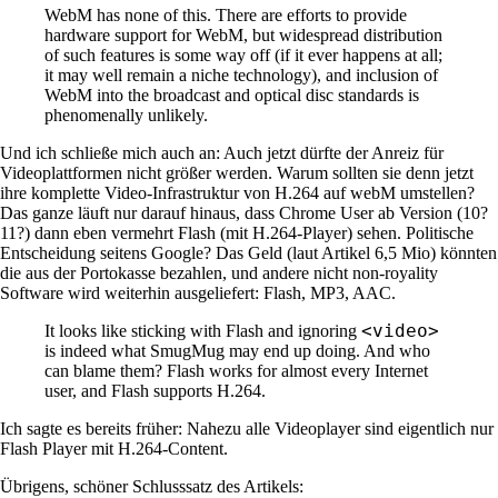
WebM has none of this. There are efforts to provide
hardware support for WebM, but widespread distribution
of such features is some way off (if it ever happens at all;
it may well remain a niche technology), and inclusion of
WebM into the broadcast and optical disc standards is
phenomenally unlikely.
Und ich schließe mich auch an: Auch jetzt dürfte der Anreiz für
Videoplattformen nicht größer werden. Warum sollten sie denn jetzt
ihre komplette Video-Infrastruktur von H.264 auf webM umstellen?
Das ganze läuft nur darauf hinaus, dass Chrome User ab Version (10?
11?) dann eben vermehrt Flash (mit H.264-Player) sehen. Politische
Entscheidung seitens Google? Das Geld (laut Artikel 6,5 Mio) könnten
die aus der Portokasse bezahlen, und andere nicht non-royality
Software wird weiterhin ausgeliefert: Flash, MP3, AAC.
<video>
It looks like sticking with Flash and ignoring
is indeed what SmugMug may end up doing. And who
can blame them? Flash works for almost every Internet
user, and Flash supports H.264.
Ich sagte es bereits früher: Nahezu alle Videoplayer sind eigentlich nur
Flash Player mit H.264-Content.
Übrigens, schöner Schlusssatz des Artikels: