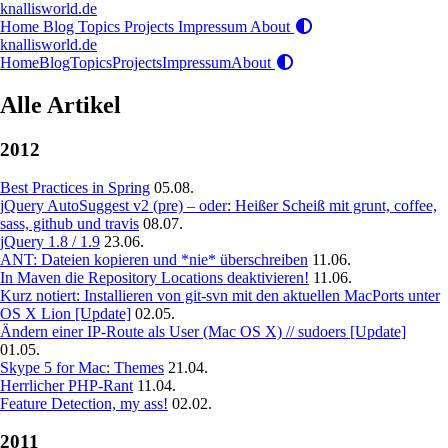
knallisworld.de
Home
Blog
Topics
Projects
Impressum
About
knallisworld.de
Home
Blog
Topics
Projects
Impressum
About
Alle Artikel
2012
Best Practices in Spring
05.08.
jQuery AutoSuggest v2 (pre) – oder: Heißer Scheiß mit grunt, coffee,
sass, github und travis
08.07.
jQuery 1.8 / 1.9
23.06.
ANT: Dateien kopieren und *nie* überschreiben
11.06.
In Maven die Repository Locations deaktivieren!
11.06.
Kurz notiert: Installieren von git-svn mit den aktuellen MacPorts unter
OS X Lion [Update]
02.05.
Ändern einer IP-Route als User (Mac OS X) // sudoers [Update]
01.05.
Skype 5 for Mac: Themes
21.04.
Herrlicher PHP-Rant
11.04.
Feature Detection, my ass!
02.02.
2011