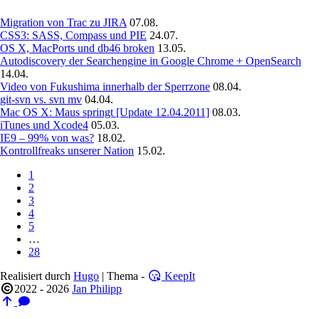
Migration von Trac zu JIRA
07.08.
CSS3: SASS, Compass und PIE
24.07.
OS X, MacPorts und db46 broken
13.05.
Autodiscovery der Searchengine in Google Chrome + OpenSearch
14.04.
Video von Fukushima innerhalb der Sperrzone
08.04.
git-svn vs. svn mv
04.04.
Mac OS X: Maus springt [Update 12.04.2011]
08.03.
iTunes und Xcode4
05.03.
IE9 – 99% von was?
18.02.
Kontrollfreaks unserer Nation
15.02.
1
2
3
4
5
…
28
Realisiert durch
Hugo
| Thema -
KeepIt
2022 - 2026
Jan Philipp